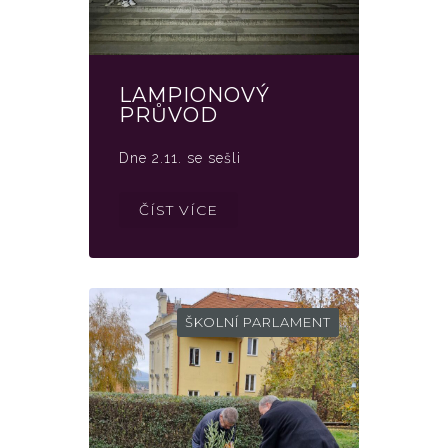
LAMPIONOVÝ
PRŮVOD
Dne 2.11. se sešli
ČÍST VÍCE
ŠKOLNÍ PARLAMENT