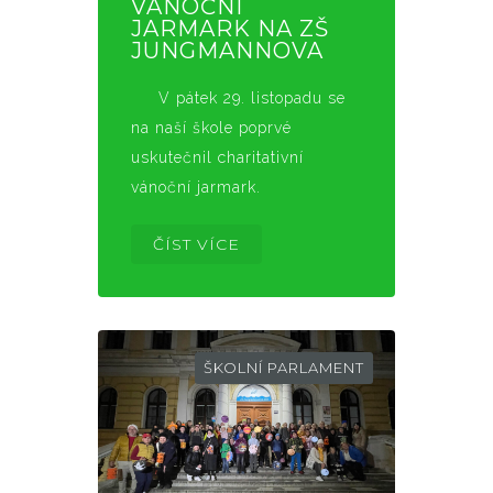
VÁNOČNÍ
JARMARK NA ZŠ
JUNGMANNOVA
V pátek 29. listopadu se
na naší škole poprvé
uskutečnil charitativní
vánoční jarmark.
ČÍST VÍCE
ŠKOLNÍ PARLAMENT