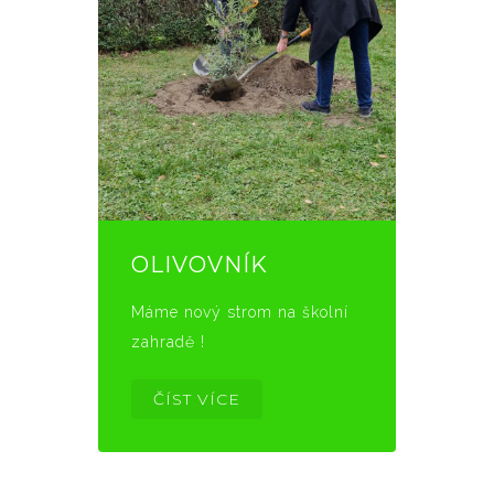
OLIVOVNÍK
Máme nový strom na školní
zahradě !
ČÍST VÍCE
Navigace