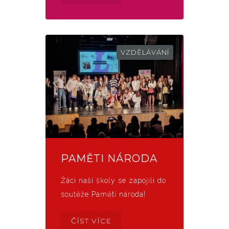
VZDĚLÁVÁNÍ
PAMĚTI NÁRODA
Žáci naší školy se zapojili do
soutěže Paměti národa!
ČÍST VÍCE