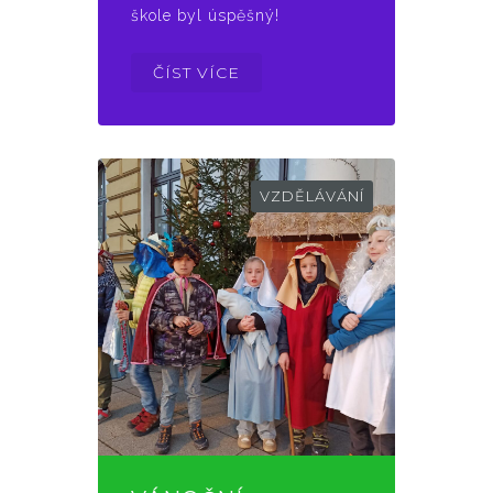
škole byl úspěšný!
ČÍST VÍCE
VZDĚLÁVÁNÍ