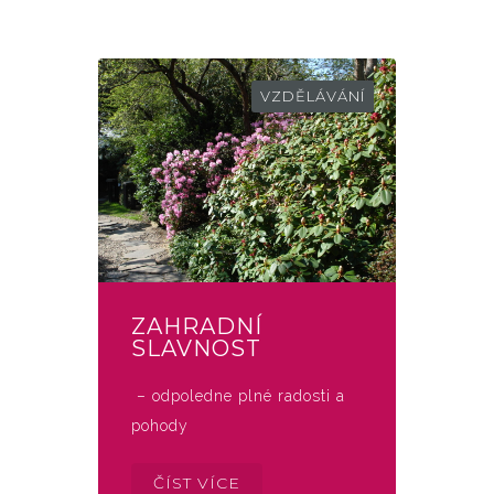
VZDĚLÁVÁNÍ
ZAHRADNÍ
SLAVNOST
– odpoledne plné radosti a
pohody
ČÍST VÍCE