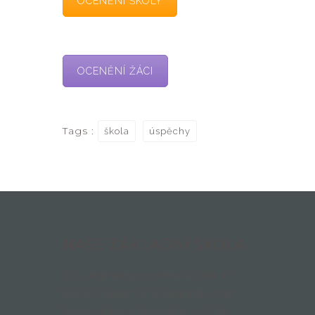
OCENĚNÍ ŠKOLY
OCENĚNÍ ŽÁCI
Tags :
škola
úspěchy
NAŠE ZÁKLADNÍ ŠKOLA
ZŠ Jungmannova předává žákům
takové znalosti a dovednosti, které
budou dobře uplatnitelné v životě.