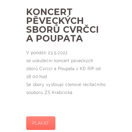
KONCERT
PĚVECKÝCH
SBORŮ CVRČCI
A POUPATA
V pondělí 23.5.2022
se uskuteční koncert pěveckých
sborů Cvrčci a Poupata v KD ŘÍP od
18.00.hod.
Se sbory vystoupí členové recitačního
souboru ZŠ Krabčická.
PLAKÁT