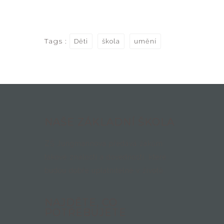
Tags :
Děti
škola
umění
NAŠE ZÁKLADNÍ ŠKOLA
ZŠ Jungmannova předává žákům
takové znalosti a dovednosti, které
budou dobře uplatnitelné v životě.
NAJDĚTE, CO
POTŘEBUJETE