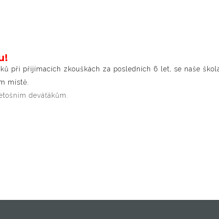
u!
 při přijímacích zkouškách za posledních 6 let, se naše škola
m místě.
letošním deváťákům.