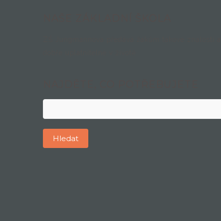
NAŠE ZÁKLADNÍ ŠKOLA
ZŠ Jungmannova předává žákům takové znalosti a 
dobře uplatnitelné v životě.
NAJDĚTE, CO POTŘEBUJETE
Vyhledávání